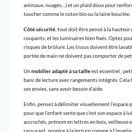
animaux, nuages…) et un plaid doux pour renforc
toucher comme le coton bio ou la laine bouclée.
Côté sécurité
, tout doit être pensé à la hauteur
coupants, et les luminaires bien fixés. Optez po
risques de brûlure. Les tissus doivent être lavab
portée de main ne doivent pas comporter de pet
Un
mobilier adapté à sa taille
est essentiel : pet
banc de lecture avec rangements intégrés. Cela l
ses envies, sans avoir besoin d’aide.
Enfin, pensez à délimiter visuellement l’espace 
pour que l’enfant sente que c’est son espace à lu
accrochés, prénom en lettres en bois, veilleuse 
rassurant, propice à la lecture comme à l’imagin