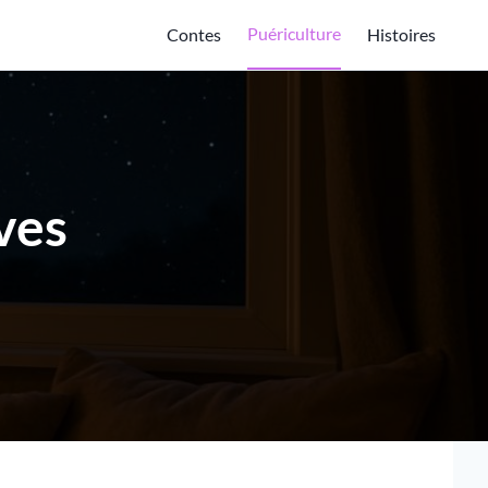
Puériculture
Contes
Histoires
ves