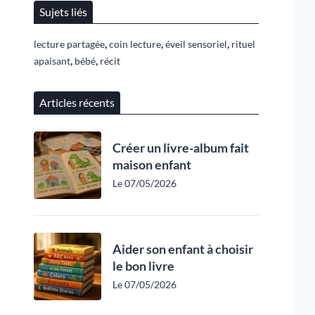
Sujets liés
,
,
,
lecture partagée
coin lecture
éveil sensoriel
rituel
,
,
apaisant
bébé
récit
Articles récents
Créer un livre-album fait
maison enfant
Le 07/05/2026
Aider son enfant à choisir
le bon livre
Le 07/05/2026