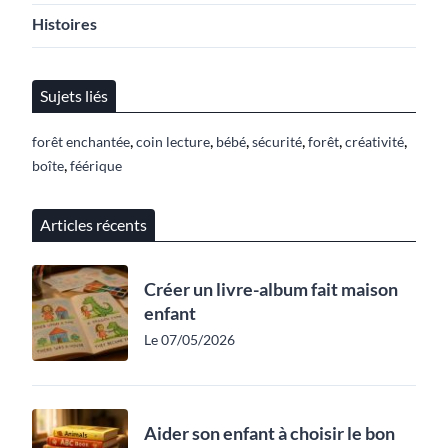
Histoires
Sujets liés
,
,
,
,
,
,
forêt enchantée
coin lecture
bébé
sécurité
forêt
créativité
,
boîte
féérique
Articles récents
Créer un livre-album fait maison
enfant
Le 07/05/2026
Aider son enfant à choisir le bon