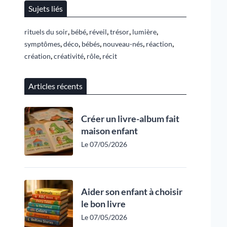
Sujets liés
,
,
,
,
,
rituels du soir
bébé
réveil
trésor
lumière
,
,
,
,
,
symptômes
déco
bébés
nouveau-nés
réaction
,
,
,
création
créativité
rôle
récit
Articles récents
Créer un livre-album fait
maison enfant
Le 07/05/2026
Aider son enfant à choisir
le bon livre
Le 07/05/2026