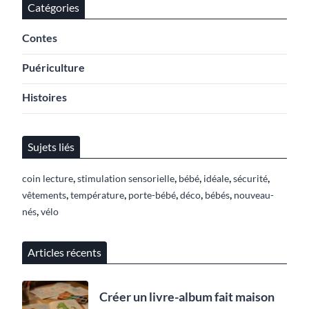
Catégories
Contes
Puériculture
Histoires
Sujets liés
,
,
,
,
,
coin lecture
stimulation sensorielle
bébé
idéale
sécurité
,
,
,
,
,
vêtements
température
porte-bébé
déco
bébés
nouveau-
,
nés
vélo
Articles récents
Créer un livre-album fait maison