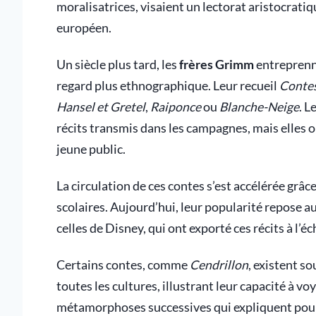
moralisatrices, visaient un lectorat aristocrati
européen.
Un siècle plus tard, les
frères Grimm
entreprenne
regard plus ethnographique. Leur recueil
Contes
Hansel et Gretel
,
Raiponce
ou
Blanche-Neige
. L
récits transmis dans les campagnes, mais elles 
jeune public.
La circulation de ces contes s’est accélérée grâc
scolaires. Aujourd’hui, leur popularité repose au
celles de Disney, qui ont exporté ces récits à l’é
Certains contes, comme
Cendrillon
, existent so
toutes les cultures, illustrant leur capacité à voy
métamorphoses successives qui expliquent pourq