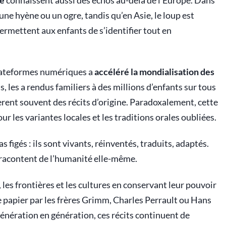
ge
connaissent aussi des échos au-delà de l'Europe. Dans
 une hyène ou un ogre, tandis qu’en Asie, le loup est
ermettent aux enfants de s’identifier tout en
 plateformes numériques a
accéléré la mondialisation des
, les a rendus familiers à des millions d’enfants sur tous
fèrent souvent des récits d’origine. Paradoxalement, cette
ur les variantes locales et les traditions orales oubliées.
 figés : ils sont vivants, réinventés, traduits, adaptés.
ls racontent de l’humanité elle-même.
, les frontières et les cultures en conservant leur pouvoir
e papier par les frères Grimm, Charles Perrault ou Hans
énération en génération, ces récits continuent de