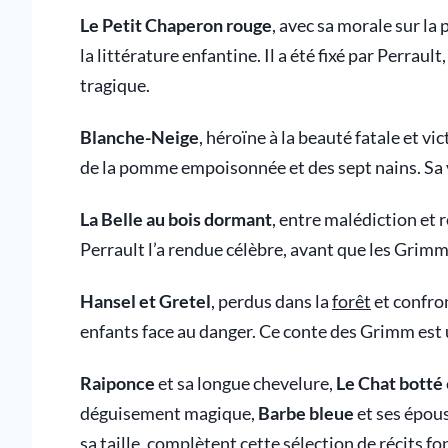
Le Petit Chaperon rouge
, avec sa morale sur la
la littérature enfantine. Il a été fixé par Perra
tragique.
Blanche-Neige
, héroïne à la beauté fatale et vi
de la pomme empoisonnée et des sept nains. Sa v
La Belle au bois dormant
, entre malédiction et 
Perrault l’a rendue célèbre, avant que les Grimm 
Hansel et Gretel
, perdus dans la
forêt
et confron
enfants face au danger. Ce conte des Grimm est un
Raiponce
et sa longue chevelure,
Le Chat botté
déguisement magique,
Barbe bleue
et ses épou
sa taille, complètent cette sélection de récits f